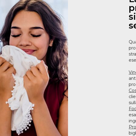
p
s
s
Qua
pro
str
ese
Vin
ant
pro
Cos
cli
sull
Fo
esa
ing
Pro
big