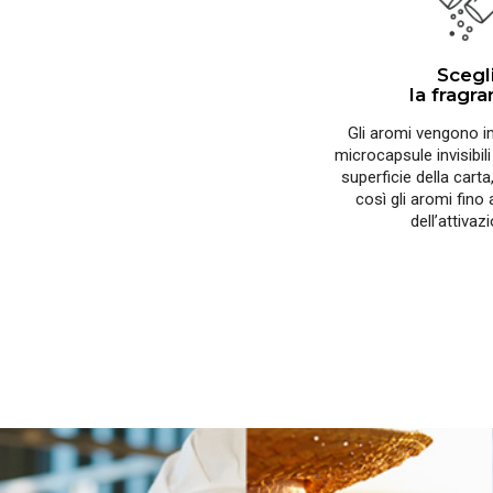
Scegl
la fragr
Gli aromi vengono im
microcapsule invisibili
superficie della cart
così gli aromi fin
dell’attivaz