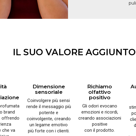
pul
IL SUO VALORE AGGIUNTO
ità
Dimensione
Richiamo
A
sensoriale
olfattivo
ziazione
positivo
Coinvolgere più sensi
profumata
Gli odori evocano
rende il messaggio più
sti
uo brand
emozioni e ricordi,
potente e
po
 offrendo
creando associazioni
coinvolgente, creando
cli
rienza
positive
un legame emotivo
d
e che va
con il prodotto.
più forte con i clienti.