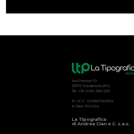
Via Planton 10
33170 Pordenone (Pn)
Tel. +39 0434 360 220
P.I./C.F.: 00080790934
N. Rea: PN 1424
La Tipografica
di Andrea Cian e C. s.a.s.