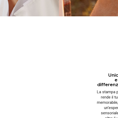
Unic
e
differen
La stampa 
rende il t
memorabile,
un'espe
sensorial