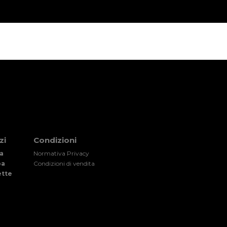
zi
Condizioni
a
Normativa Privacy
pa
Condizioni di vendita
ette