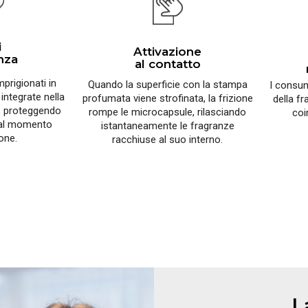
i
Attivazione
anza
al contatto
prigionati in
Quando la superficie con la stampa
I consum
 integrate nella
profumata viene strofinata, la frizione
della f
a, proteggendo
rompe le microcapsule, rilasciando
coi
o al momento
istantaneamente le fragranze
ione.
racchiuse al suo interno.
L