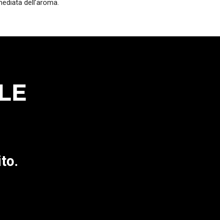
ediata dell’aroma.
LE
to.