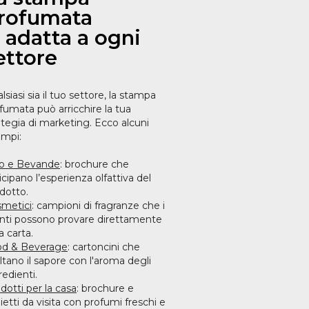
rofumata
i adatta a ogni
ettore
lsiasi sia il tuo settore, la stampa
fumata può arricchire la tua
ategia di marketing. Ecco alcuni
mpi:
o e Bevande
: brochure che
icipano l’esperienza olfattiva del
dotto.
metici
: campioni di fragranze che i
enti possono provare direttamente
a carta.
od & Beverage
: cartoncini che
ltano il sapore con l'aroma degli
redienti.
dotti per la casa
: brochure e
lietti da visita con profumi freschi e