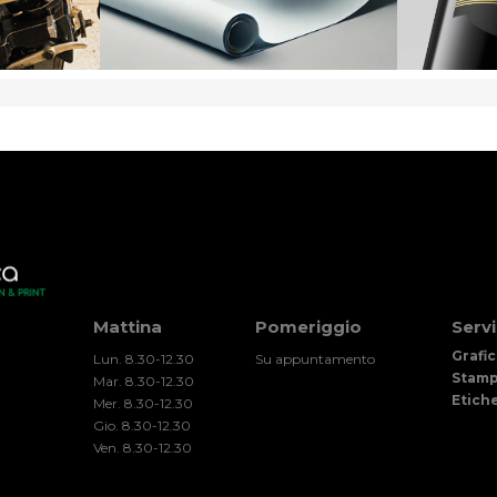
Mattina
Pomeriggio
Servi
Grafic
Lun. 8.30-12.30
Su appuntamento
Stam
Mar. 8.30-12.30
Etich
Mer. 8.30-12.30
Gio. 8.30-12.30
Ven. 8.30-12.30