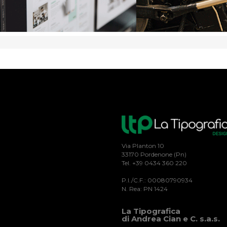
Via Planton 10
33170 Pordenone (Pn)
Tel. +39 0434 360 220
P.I./C.F.: 00080790934
N. Rea: PN 1424
La Tipografica
di Andrea Cian e C. s.a.s.