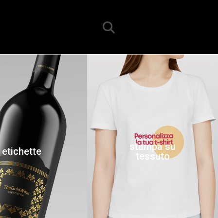
stampa su
etichette
tessuto