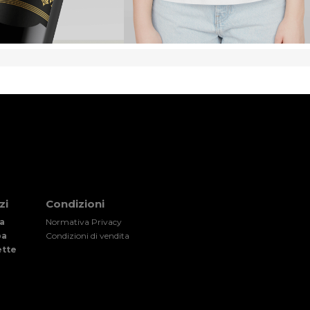
zi
Condizioni
a
Normativa Privacy
pa
Condizioni di vendita
ette